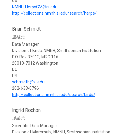
US
NMNH-HerpsCM@si.edu
http://collections.nmnh.si.edu/search/herps/
Brian Schmidt
連絡先
Data Manager
Division of Birds, NMNH, Smithsonian Institution
P.O. Box 37012, MRC 116
20013-7012 Washington
DC
US
schmidtb@si.edu
202-633-0796
http://collections.nmnh.si.edu/search/birds/
Ingrid Rochon
連絡先
Scientific Data Manager
Division of Mammals, NMNH, Smithsonian Institution