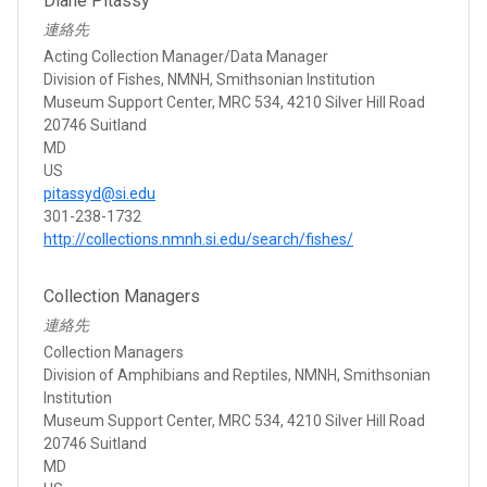
Diane Pitassy
連絡先
Acting Collection Manager/Data Manager
Division of Fishes, NMNH, Smithsonian Institution
Museum Support Center, MRC 534, 4210 Silver Hill Road
20746 Suitland
MD
US
pitassyd@si.edu
301-238-1732
http://collections.nmnh.si.edu/search/fishes/
Collection Managers
連絡先
Collection Managers
Division of Amphibians and Reptiles, NMNH, Smithsonian
Institution
Museum Support Center, MRC 534, 4210 Silver Hill Road
20746 Suitland
MD