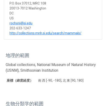
P.O. Box 37012, MRC 108
20013-7012 Washington
DC
US
rochoni@si.edu
202-633-1247
http://collections.mnh.si.edu/search/mammals/
地理的範囲
Global collections, National Museum of Natural History
(USNM), Smithsonian Institution
座標（緯度経度）
南 西 [-90, -180], 北 東 [90, 180]
生物分類学的範囲