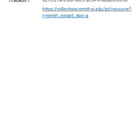
代替識別子
821cc27a-e3bb-4bc5-ac34-89ada245069d
https://collections.nmnh.si.edu/ipt/resource?
r=nmnh_extant_dwc-a