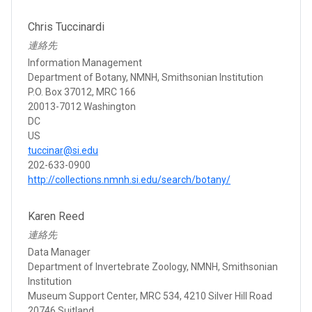
Chris Tuccinardi
連絡先
Information Management
Department of Botany, NMNH, Smithsonian Institution
P.O. Box 37012, MRC 166
20013-7012 Washington
DC
US
tuccinar@si.edu
202-633-0900
http://collections.nmnh.si.edu/search/botany/
Karen Reed
連絡先
Data Manager
Department of Invertebrate Zoology, NMNH, Smithsonian
Institution
Museum Support Center, MRC 534, 4210 Silver Hill Road
20746 Suitland