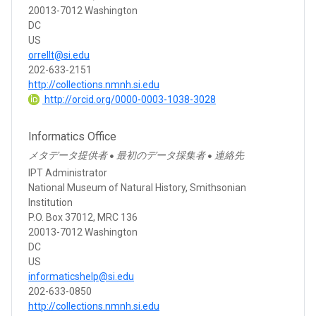
20013-7012 Washington
DC
US
orrellt@si.edu
202-633-2151
http://collections.nmnh.si.edu
http://orcid.org/0000-0003-1038-3028
Informatics Office
メタデータ提供者
最初のデータ採集者
連絡先
●
●
IPT Administrator
National Museum of Natural History, Smithsonian
Institution
P.O. Box 37012, MRC 136
20013-7012 Washington
DC
US
informaticshelp@si.edu
202-633-0850
http://collections.nmnh.si.edu