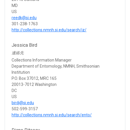
MD
US
reedk@si.edu
301-238-1763
http://collections.nmnh.si.edu/search/iz/
Jessica Bird
連絡先
Collections Information Manager
Department of Entomology, NMNH, Smithsonian
Institution
P.O. Box 37012, MRC 165
20013-7012 Washington
DC
US
birdj@si.edu
502-599-3157
http://collections.nmnh.si.edu/search/ento/