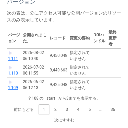
バージョン
次の表は、公にアクセス可能な公開バージョンのリソー
スのみ表示しています。
最終
バージ
公開されまし
DOIハ
レコード
変更の要約
更新
ョン
た。
ンドル
者
2026-08-02
指定されて
9,450,048
1.111
06:10:40
いません
2026-07-02
指定されて
9,449,663
1.110
06:11:55
いません
2026-06-02
指定されて
9,425,048
1.109
06:12:13
いません
全108 の _start _から3までを表示する。
前にもどる
1
2
3
4
5
…
36
次にすすむ