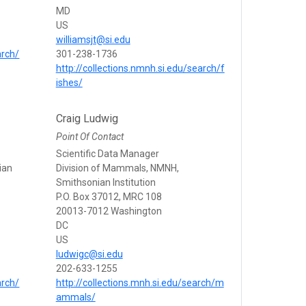
MD
US
williamsjt@si.edu
arch/
301-238-1736
http://collections.nmnh.si.edu/search/f
ishes/
Craig Ludwig
Point Of Contact
Scientific Data Manager
ian
Division of Mammals, NMNH,
Smithsonian Institution
P.O. Box 37012, MRC 108
20013-7012 Washington
DC
US
ludwigc@si.edu
202-633-1255
arch/
http://collections.mnh.si.edu/search/m
ammals/