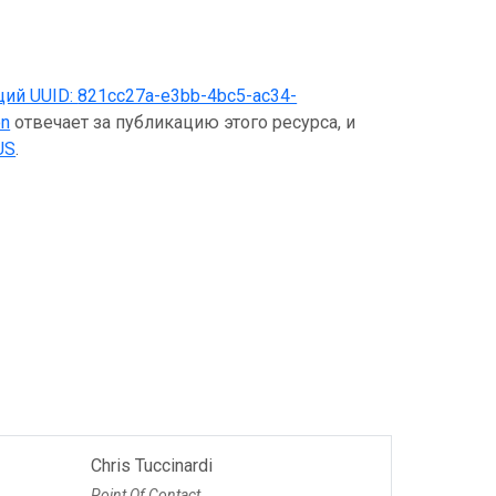
щий UUID:
821cc27a-e3bb-4bc5-ac34-
on
отвечает за публикацию этого ресурса, и
US
.
Chris Tuccinardi
Point Of Contact