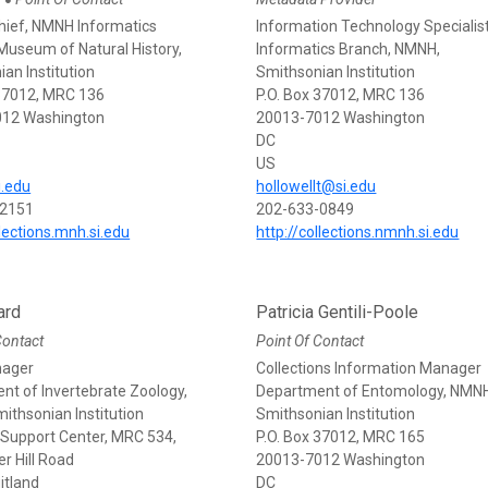
●
hief, NMNH Informatics
Information Technology Specialis
Museum of Natural History,
Informatics Branch, NMNH,
an Institution
Smithsonian Institution
 37012, MRC 136
P.O. Box 37012, MRC 136
012 Washington
20013-7012 Washington
DC
US
i.edu
hollowellt@si.edu
-2151
202-633-0849
llections.mnh.si.edu
http://collections.nmnh.si.edu
ard
Patricia Gentili-Poole
Contact
Point Of Contact
nager
Collections Information Manager
nt of Invertebrate Zoology,
Department of Entomology, NMN
ithsonian Institution
Smithsonian Institution
upport Center, MRC 534,
P.O. Box 37012, MRC 165
er Hill Road
20013-7012 Washington
itland
DC