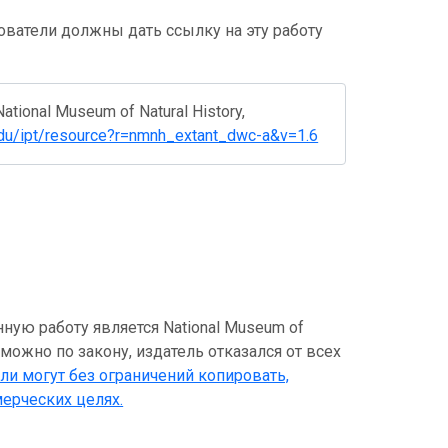
ватели должны дать ссылку на эту работу
ational Museum of Natural History,
i.edu/ipt/resource?r=nmnh_extant_dwc-a&v=1.6
ую работу является National Museum of
возможно по закону, издатель отказался от всех
ели могут без ограничений копировать,
мерческих целях.