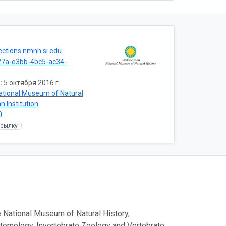
lections.nmnh.si.edu
7a-e3bb-4bc5-ac34-
:
5 октября 2016 г.
ational Museum of Natural
n Institution
0
ссылку
 National Museum of Natural History,
ntomology, Invertebrate Zoology and Vertebrate