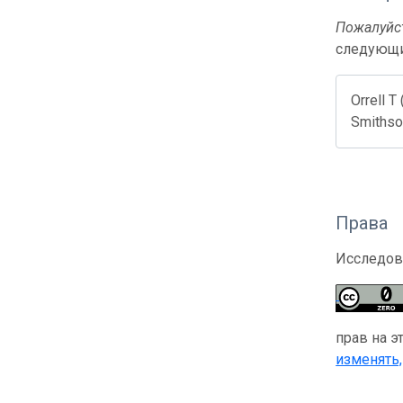
Пожалуйст
следующи
Orrell T
Smithson
Права
Исследов
прав на э
изменять,