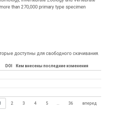
 more than 270,000 primary type specimen
торые доступны для свободного скачивания.
DOI
Кем внесены последние изменения
1
2
3
4
5
…
36
вперед