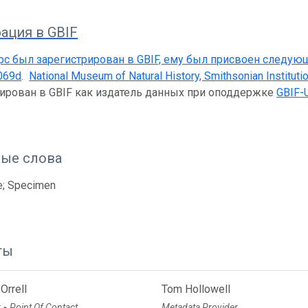
ация в GBIF
рс был зарегистрирован в GBIF, ему был присвоен следую
069d
.
National Museum of Natural History, Smithsonian Instituti
рирован в GBIF как издатель данных при оподдержке
GBIF-
ые слова
e; Specimen
ты
Orrell
Tom Hollowell
r
Point Of Contact
Metadata Provider