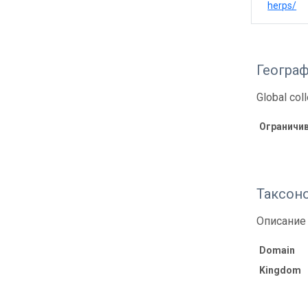
herps/
Геогра
Global col
Ограничи
Таксон
Описание 
Domain
Kingdom