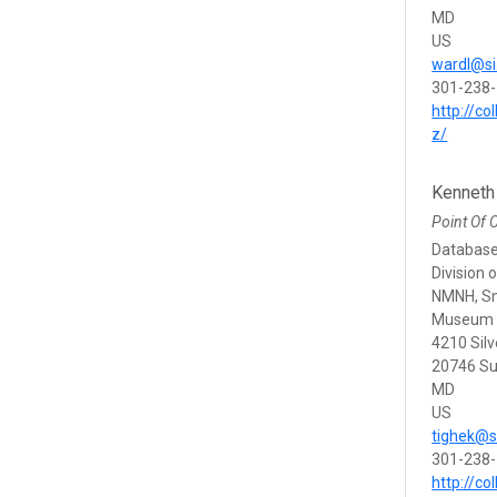
MD
US
wardl@si
301-238
http://co
z/
Kenneth
Point Of 
Database
Division 
NMNH, Sm
Museum S
4210 Silv
20746 Su
MD
US
tighek@s
301-238
http://co