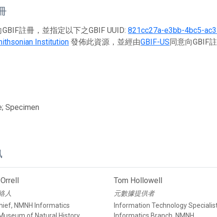
註冊
BIF註冊，並指定以下之GBIF UUID:
821cc27a-e3bb-4bc5-ac
ithsonian Institution
發佈此資源，並經由
GBIF-US
同意向GBI
e; Specimen
訊
Orrell
Tom Hollowell
絡人
元數據提供者
hief, NMNH Informatics
Information Technology Specialis
Museum of Natural History,
Informatics Branch, NMNH,