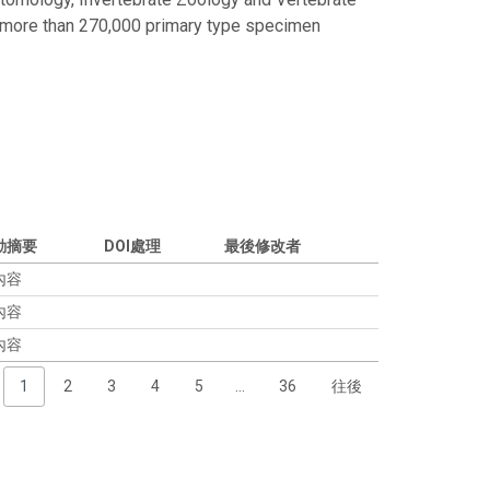
 more than 270,000 primary type specimen
動摘要
DOI處理
最後修改者
內容
內容
內容
1
2
3
4
5
…
36
往後