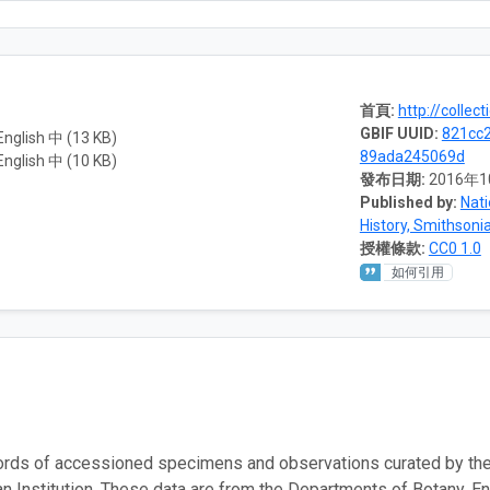
首頁:
http://collec
GBIF UUID:
821cc2
nglish 中 (13 KB)
89ada245069d
nglish 中 (10 KB)
發布日期:
2016年
Published by:
Nat
History, Smithsonia
授權條款:
CC0 1.0
如何引用
ords of accessioned specimens and observations curated by the
n Institution. These data are from the Departments of Botany, E