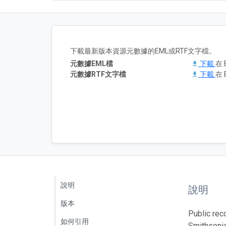
下載最新版本資源元數據的EML或RTF文字檔。
元數據EML檔
下載
在 E
元數據RTF文字檔
下載
在 E
說明
說明
版本
Public rec
如何引用
Smithsonia