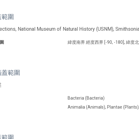
蓋範圍
lections, National Museum of Natural History (USNM), Smithsonian
圍
緯度南界 經度西界 [-90, -180], 緯度北
涵蓋範圍
述
Bacteria (Bacteria)
Animalia (Animals), Plantae (Plants), 
蓋範圍