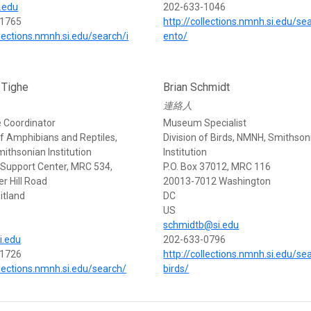
.edu
202-633-1046
-1765
http://collections.nmnh.si.edu/se
llections.nmnh.si.edu/search/i
ento/
 Tighe
Brian Schmidt
連絡人
 Coordinator
Museum Specialist
of Amphibians and Reptiles,
Division of Birds, NMNH, Smithson
ithsonian Institution
Institution
upport Center, MRC 534,
P.O. Box 37012, MRC 116
er Hill Road
20013-7012 Washington
itland
DC
US
schmidtb@si.edu
i.edu
202-633-0796
-1726
http://collections.nmnh.si.edu/se
llections.nmnh.si.edu/search/
birds/