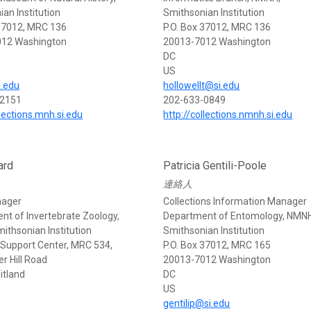
an Institution
Smithsonian Institution
 37012, MRC 136
P.O. Box 37012, MRC 136
012 Washington
20013-7012 Washington
DC
US
i.edu
hollowellt@si.edu
-2151
202-633-0849
llections.mnh.si.edu
http://collections.nmnh.si.edu
ard
Patricia Gentili-Poole
連絡人
nager
Collections Information Manager
nt of Invertebrate Zoology,
Department of Entomology, NMN
ithsonian Institution
Smithsonian Institution
upport Center, MRC 534,
P.O. Box 37012, MRC 165
er Hill Road
20013-7012 Washington
itland
DC
US
gentilip@si.edu