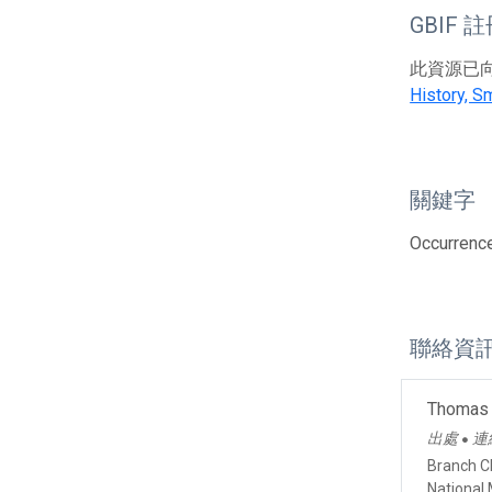
GBIF 
此資源已向G
History, Sm
關鍵字
Occurrenc
聯絡資
Thomas 
出處
連
●
Branch C
National 