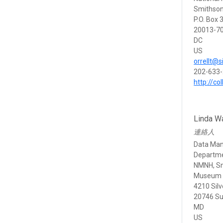
Smithsoni
P.O. Box
20013-7
DC
US
orrellt@s
202-633
http://co
Linda W
連絡人
Data Ma
Departme
NMNH, Sm
Museum S
4210 Silv
20746 Su
MD
US