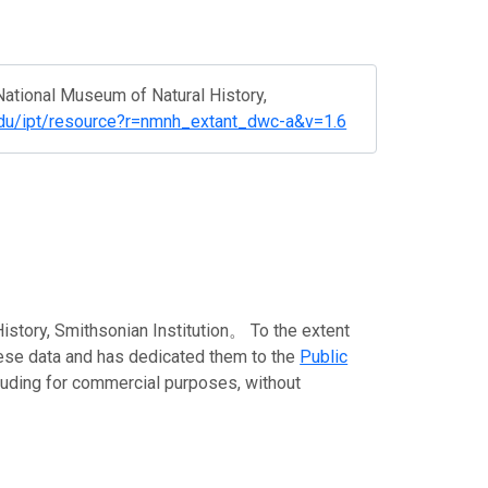
ational Museum of Natural History,
i.edu/ipt/resource?r=nmnh_extant_dwc-a&v=1.6
 Smithsonian Institution。 To the extent
these data and has dedicated them to the
Public
cluding for commercial purposes, without