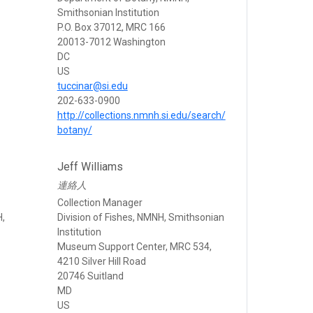
Smithsonian Institution
P.O. Box 37012, MRC 166
20013-7012 Washington
DC
US
tuccinar@si.edu
202-633-0900
http://collections.nmnh.si.edu/search/
botany/
Jeff Williams
連絡人
Collection Manager
H,
Division of Fishes, NMNH, Smithsonian
Institution
Museum Support Center, MRC 534,
4210 Silver Hill Road
20746 Suitland
MD
US