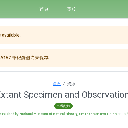
首頁
關於
 available.
6167 筆紀錄但尚未保存。
首頁
資源
tant Specimen and Observation
出現紀錄
published by
National Museum of Natural History, Smithsonian Institution
on
10月