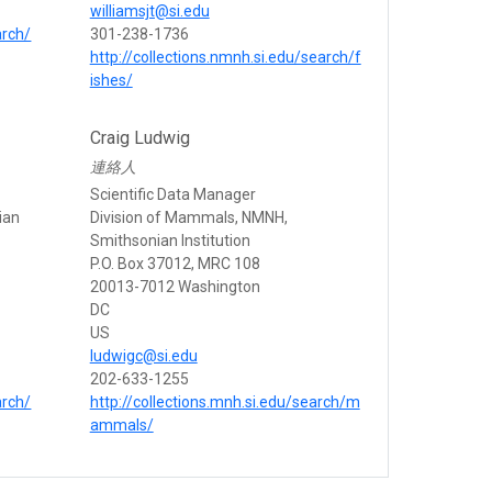
williamsjt@si.edu
arch/
301-238-1736
http://collections.nmnh.si.edu/search/f
ishes/
Craig Ludwig
連絡人
Scientific Data Manager
ian
Division of Mammals, NMNH,
Smithsonian Institution
P.O. Box 37012, MRC 108
20013-7012 Washington
DC
US
ludwigc@si.edu
202-633-1255
arch/
http://collections.mnh.si.edu/search/m
ammals/