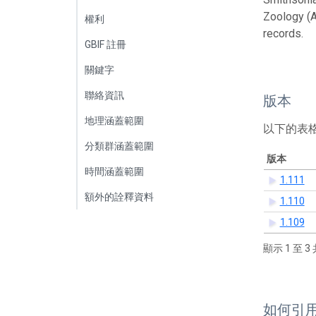
Zoology (A
權利
records.
GBIF 註冊
關鍵字
聯絡資訊
版本
地理涵蓋範圍
以下的表
分類群涵蓋範圍
版本
時間涵蓋範圍
1.111
額外的詮釋資料
1.110
1.109
顯示 1 至 3 
如何引