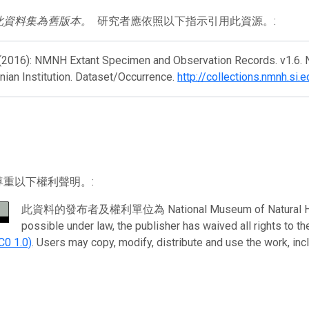
此資料集為舊版本。
研究者應依照以下指示引用此資源。:
 (2016): NMNH Extant Specimen and Observation Records. v1.6. N
ian Institution. Dataset/Occurrence.
http://collections.nmnh.s
尊重以下權利聲明。:
此資料的發布者及權利單位為 National Museum of Natural History,
possible under law, the publisher has waived all rights to 
C0 1.0)
. Users may copy, modify, distribute and use the work, in