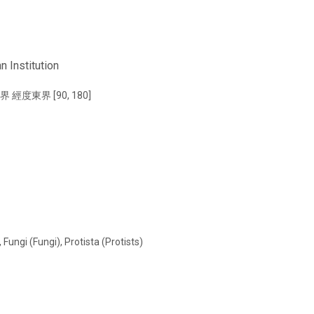
 Institution
界 經度東界 [90, 180]
Fungi (Fungi), Protista (Protists)