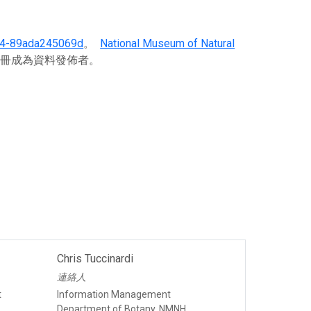
34-89ada245069d
。
National Museum of Natural
F註冊成為資料發佈者。
Chris Tuccinardi
連絡人
t
Information Management
Department of Botany, NMNH,