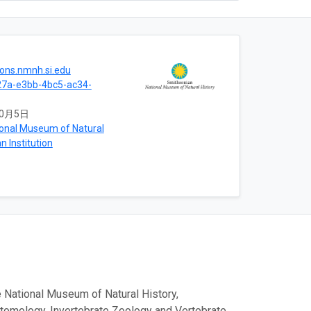
tions.nmnh.si.edu
7a-e3bb-4bc5-ac34-
10月5日
ional Museum of Natural
n Institution
 National Museum of Natural History,
ntomology, Invertebrate Zoology and Vertebrate