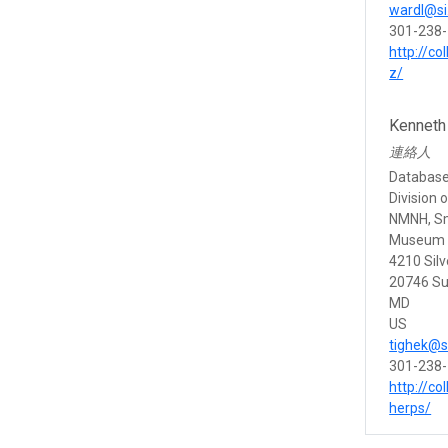
wardl@si
301-238
http://co
z/
Kenneth
連絡人
Database
Division 
NMNH, Sm
Museum S
4210 Silv
20746 Su
MD
US
tighek@s
301-238
http://co
herps/